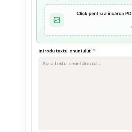
Click pentru a încărca PD
Introdu textul anuntului:
*