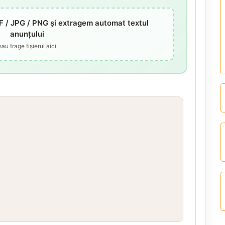
F / JPG / PNG și extragem automat textul
anunțului
sau trage fișierul aici