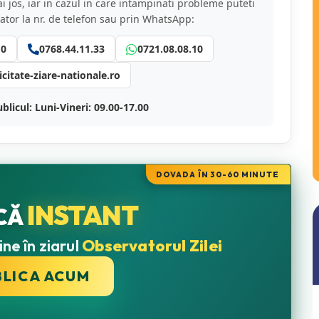
 jos, iar in cazul in care intampinati probleme puteti
ator la nr. de telefon sau prin WhatsApp:
10
0768.44.11.33
0721.08.08.10
citate-ziare-nationale.ro
licul: Luni-Vineri: 09.00-17.00
DOVADA ÎN 30-60 MINUTE
INSTANT
CĂ
ne în ziarul
Observatorul Zilei
BLICA ACUM