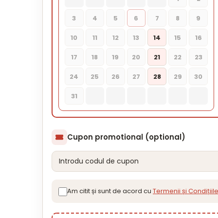
3
4
5
6
7
8
9
10
11
12
13
14
15
16
17
18
19
20
21
22
23
24
25
26
27
28
29
30
31
Cupon promotional (optional)
Am citit și sunt de acord cu
Termenii și Condițiil