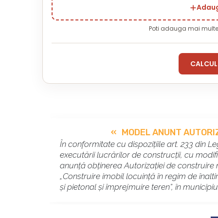
Adaug
Poti adauga mai mult
CALCUL
MODEL ANUNT AUTORI
În conformitate cu dispozițiile art. 233 din L
executării lucrărilor de construcții, cu modif
anunță obținerea Autorizației de construire 
„Construire imobil locuință în regim de înal
și pietonal și împrejmuire teren”, în municipiul