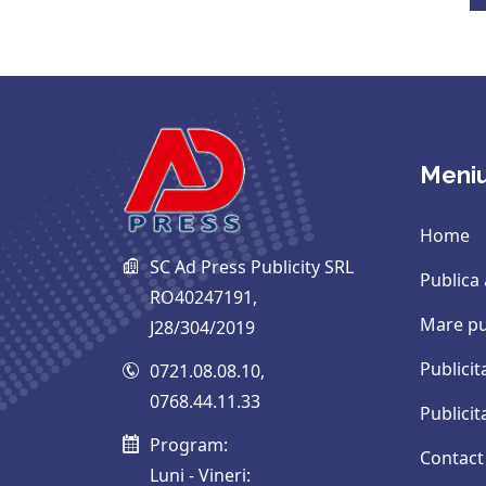
Meni
Home
SC Ad Press Publicity SRL
Publica
RO40247191,
Mare pu
J28/304/2019
Publicit
0721.08.08.10
,
0768.44.11.33
Publici
Program:
Contact
Luni - Vineri: