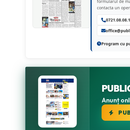
formularul de mai
contacta un oper
0721.08.08.
office@publi
Program cu pub
PUBLI
Anunț onli
PU