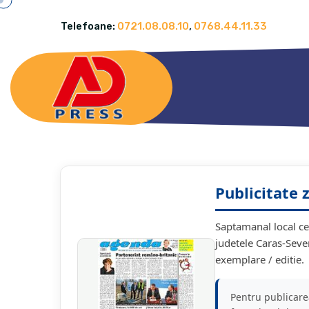
Telefoane:
0721.08.08.10
,
0768.44.11.33
Publicitate 
Saptamanal local ce 
judetele Caras-Seve
exemplare / editie.
Pentru publicare