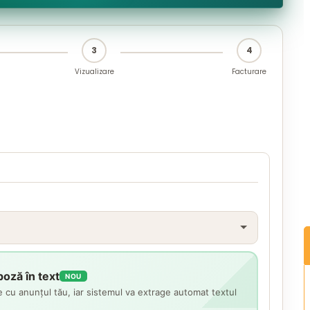
3
4
Vizualizare
Facturare
oză în text
NOU
 cu anunțul tău, iar sistemul va extrage automat textul