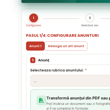
1
2
Configurare
Selectare ziar
PASUL 1/4: CONFIGURARE ANUNTURI
Anunt 1
Adauga un alt anunt
1
Anunț
Selecteaza rubrica anuntului:
*
Transformă anunțul din PDF sau p
Poți încărca un document sau o fotografie
și îl va completa în formular.