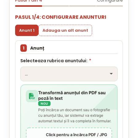
Pasul 1 din 4
Configurare
PASUL 1/4: CONFIGURARE ANUNTURI
Anunt 1
Adauga un alt anunt
1
Anunț
Selecteaza rubrica anuntului:
*
Transformă anunțul din PDF sau
poză în text
NOU
Poți încărca un document sau o fotografie
cu anunțul tău, iar sistemul va extrage
automat textul și îl va completa în formular.
Click pentru a încărca PDF / JPG