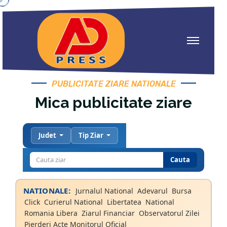
PUBLICITATE ZIARE NATIONALE
Mica publicitate ziare
Judet
Tip Ziar
Cauta
NATIONALE:
Jurnalul National
Adevarul
Bursa
Click
Curierul National
Libertatea
National
Romania Libera
Ziarul Financiar
Observatorul Zilei
Pierderi Acte Monitorul Oficial