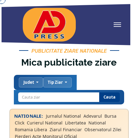
PUBLICITATE ZIARE NATIONALE
Mica publicitate ziare
Judet
Tip Ziar
Cauta
NATIONALE:
Jurnalul National
Adevarul
Bursa
Click
Curierul National
Libertatea
National
Romania Libera
Ziarul Financiar
Observatorul Zilei
Pierderi Acte Monitorul Oficial