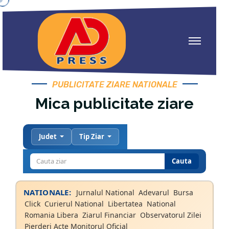
PUBLICITATE ZIARE NATIONALE
Mica publicitate ziare
Judet
Tip Ziar
Cauta
NATIONALE:
Jurnalul National
Adevarul
Bursa
Click
Curierul National
Libertatea
National
Romania Libera
Ziarul Financiar
Observatorul Zilei
Pierderi Acte Monitorul Oficial