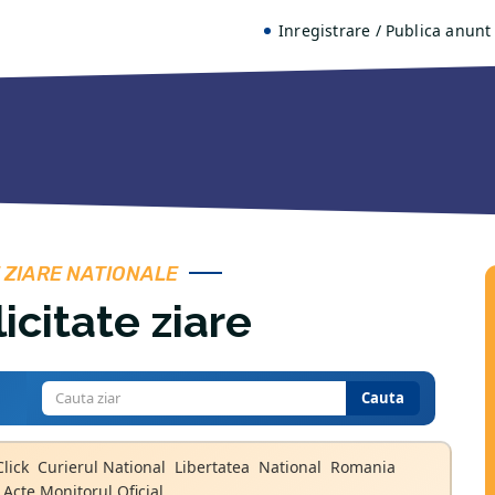
Inregistrare
Publica anunt
Email:
office@public
 ZIARE NATIONALE
icitate ziare
Cauta
Click
Curierul National
Libertatea
National
Romania
 Acte Monitorul Oficial