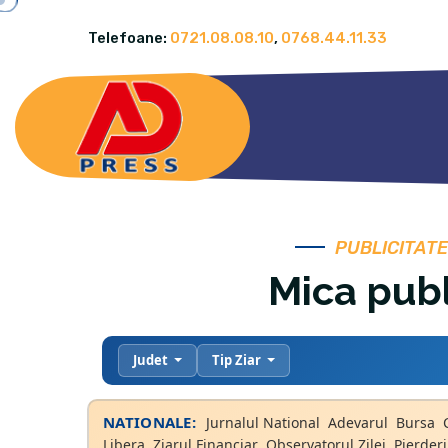
Telefoane:
0721.08.08.10
,
0768.44.11.33
PUBLICITATE
Mica publ
Judet
Tip Ziar
NATIONALE:
Jurnalul National
Adevarul
Bursa
Libera
Ziarul Financiar
Observatorul Zilei
Pierderi