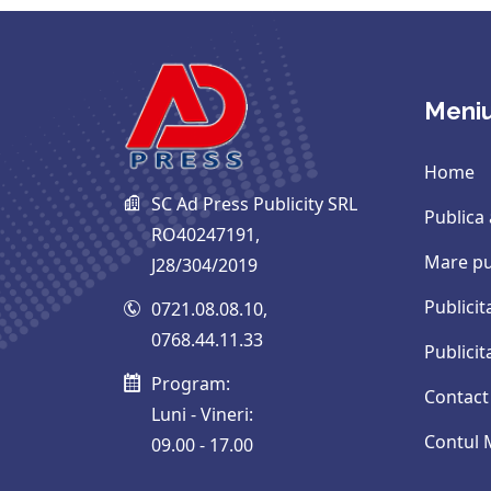
Meni
Home
SC Ad Press Publicity SRL
Publica
RO40247191,
Mare pu
J28/304/2019
Publicit
0721.08.08.10
,
0768.44.11.33
Publici
Program:
Contact
Luni - Vineri:
Contul
09.00 - 17.00